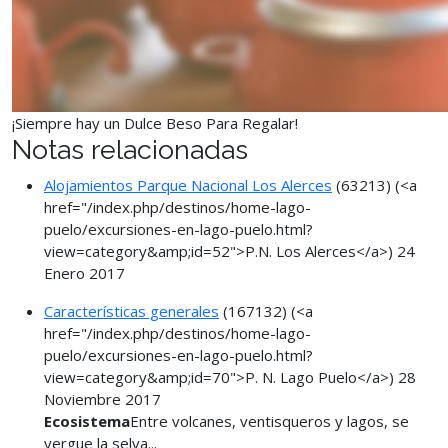
¡Siempre hay un Dulce Beso Para Regalar!
Notas relacionadas
Alojamientos Parque Nacional Los Alerces
(63213)
(<a
href="/index.php/destinos/home-lago-
puelo/excursiones-en-lago-puelo.html?
view=category&amp;id=52">P.N. Los Alerces</a>)
24
Enero 2017
Características generales
(167132)
(<a
href="/index.php/destinos/home-lago-
puelo/excursiones-en-lago-puelo.html?
view=category&amp;id=70">P. N. Lago Puelo</a>)
28
Noviembre 2017
Ecosistema
Entre volcanes, ventisqueros y lagos, se
yergue la selva...