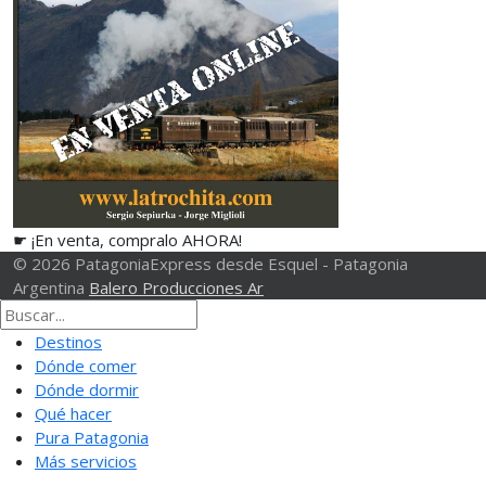
☛ ¡En venta, compralo AHORA!
© 2026 PatagoniaExpress desde Esquel - Patagonia
Argentina
Balero Producciones Ar
Destinos
Dónde comer
Dónde dormir
Qué hacer
Pura Patagonia
Más servicios