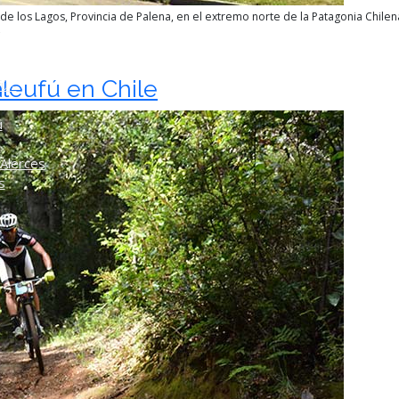
e los Lagos, Provincia de Palena, en el extremo norte de la Patagonia Chilen
o
aleufú en Chile
ú -
ú
Alerces
s