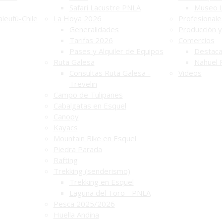
Safari Lacustre PNLA
Museo 
leufú-Chile
La Hoya 2026
Profesionale
Generalidades
Producción y
Tarifas 2026
Comercios
Pases y Alquiler de Equipos
Destac
Ruta Galesa
Nahuel 
Consultas Ruta Galesa -
Videos
Trevelin
Campo de Tulipanes
Cabalgatas en Esquel
Canopy
Kayacs
Mountain Bike en Esquel
Piedra Parada
Rafting
Trekking (senderismo)
Trekking en Esquel
Laguna del Toro - PNLA
Pesca 2025/2026
Huella Andina