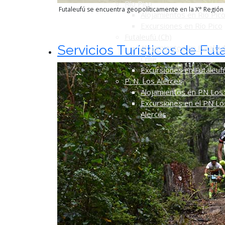
Río Pico
Futaleufú se encuentra geopolíticamente en la X° Región d
Alojamientos en Río Pic
Excursiones en Río Pico
Futaleufú (Ch)
Servicios Turísticos de Fut
Alojamientos en Futaleuf
Chile
Excursiones en Futaleuf
P. N. Los Alerces
Alojamientos en PN Los 
Excursiones en el PN Lo
Alerces