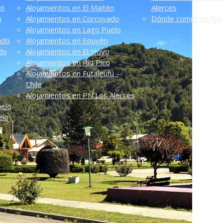
én
Alojamientos en El Maitén
Alerces
n
Alojamientos en Corcovado
Dónde comer en Futa
Alojamientos en Lago Puelo
ado
Alojamientos en Epuyén
do
Alojamientos en El Hoyo
Alojamientos en Río Pico
Alojamientos en Futaleufú -
Chile
Alojamientos en PN Los Alerces
uelo
elo