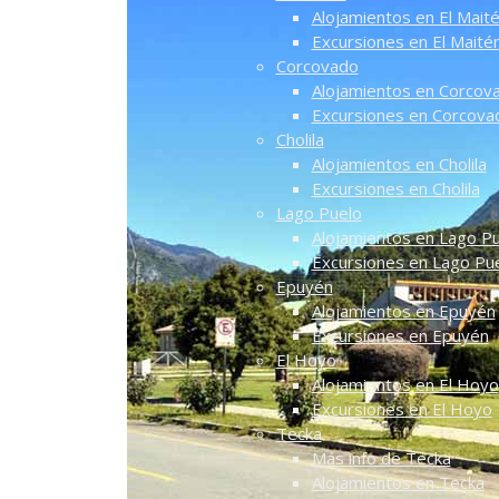
Alojamientos en El Mait
Excursiones en El Maité
Corcovado
Alojamientos en Corcov
Excursiones en Corcova
Cholila
Alojamientos en Cholila
Excursiones en Cholila
Lago Puelo
Alojamientos en Lago P
Excursiones en Lago Pu
Epuyén
Alojamientos en Epuyén
Excursiones en Epuyén
El Hoyo
Alojamientos en El Hoyo
Excursiones en El Hoyo
Tecka
Más info de Tecka
Alojamientos en Tecka