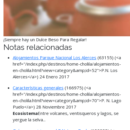
¡Siempre hay un Dulce Beso Para Regalar!
Notas relacionadas
Alojamientos Parque Nacional Los Alerces
(63155)
(<a
href="/index.php/destinos/home-cholila/alojamientos-
en-cholila.html?view=category&amp;id=52">P.N. Los
Alerces</a>)
24 Enero 2017
Características generales
(166975)
(<a
href="/index.php/destinos/home-cholila/alojamientos-
en-cholila.html?view=category&amp;id=70">P. N. Lago
Puelo</a>)
28 Noviembre 2017
Ecosistema
Entre volcanes, ventisqueros y lagos, se
yergue la selva...