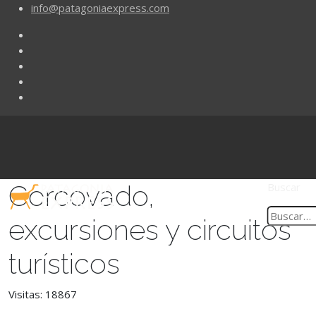
info@patagoniaexpress.com
Corcovado,
Buscar
excursiones y circuitos
turísticos
Visitas: 18867