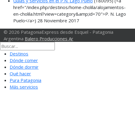
Guías y servicios en el P.N. Lago Puelo
(180095)
(<a
href="/index.php/destinos/home-cholila/alojamientos-
en-cholila.html?view=category&amp;id=70">P. N. Lago
Puelo</a>)
28 Noviembre 2017
© 2026 PatagoniaExpress desde Esquel - Patagonia
Argentina
Balero Producciones Ar
Destinos
Dónde comer
Dónde dormir
Qué hacer
Pura Patagonia
Más servicios