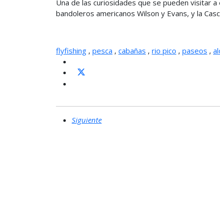
Una de las curiosidades que se pueden visitar a
bandoleros americanos Wilson y Evans, y la Cas
flyfishing
,
pesca
,
cabañas
,
rio pico
,
paseos
,
a
Siguiente