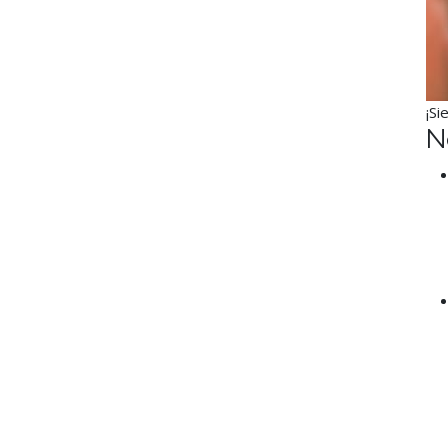
¡Si
N