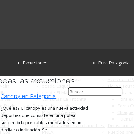
Excursiones
Pura Patagonia
odas las excursiones
uel
La Trochita
Buscar
Aves de la P
velin
desde Esquel
Flora y Faun
ila
desde El Maitén
Flora na
Canopy en Patagonia
aitén
Consultas La Trochita
Flora ex
o Puelo
Parques Nacionales
Zorro C
¿Qué es? El canopy es una nueva actividad
uyén
P. N. Los Alerces
Choique
deportiva que consiste en una polea
Hoyo
P. N. Lago Puelo
Huemul
suspendida por cables montados en un
Pico
Consultas Excursión Lacustre -
Dinosaurios 
declive o inclinación. Se
. Los
PNLA
Pueblos pre 