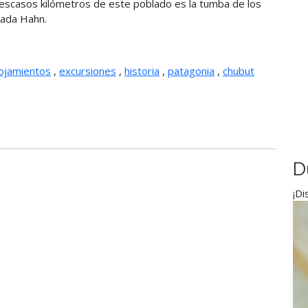
 escasos kilómetros de este poblado es la tumba de los
cada Hahn.
lojamientos
,
excursiones
,
historia
,
patagonia
,
chubut
D
¡Di