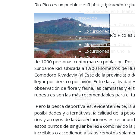
Río Pico es un pueblo de Chubut, típicamente pa
Alojamientos en El Mait
Excursiones en El Maité
Corcovado
Alojamientos en Corcov
Excursiones en Corcova
Río Pico es
Cholila
Alojamientos en Cholila
Excursiones en Cholila
Lago Puelo
de 1000 personas conforman su población. Por 
Alojamientos en Lago P
Sundance Kid. Ubicada a 1.900 kilómetros de Bu
Excursiones en Lago Pu
Comodoro Rivadavia (al Este de la provincia) o 
Epuyén
llegar por tierra o por avión. Entre las actividad
Alojamientos en Epuyén
observación de flora y fauna, las caminatas y el tr
Excursiones en Epuyén
rupestres son las más recomendables para el tu
El Hoyo
Alojamientos en El Hoyo
Pero la pesca deportiva es, evidentemente, la 
Excursiones en El Hoyo
posibilidades y alternativas, la calidad de la pe
Tecka
ríos y arroyos de las inmediaciones es reconocid
Más info de Tecka
estos puntos de singular belleza combinando la 
Alojamientos en Tecka
increíbles o accediendo a sitios remotos solame