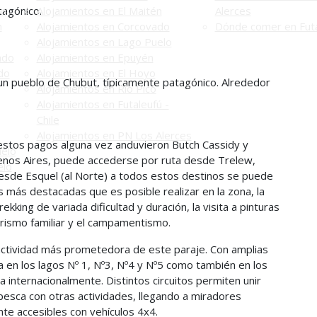
tagónico.
én
Alojamientos en El Maitén
Alerces
n
Alojamientos en Corcovado
Dónde comer en Futa
Alojamientos en Lago Puelo
ado
Alojamientos en Epuyén
do
Alojamientos en El Hoyo
 un pueblo de Chubut, típicamente patagónico. Alrededor
Alojamientos en Río Pico
Alojamientos en Futaleufú -
Chile
Alojamientos en PN Los Alerces
estos pagos alguna vez anduvieron Butch Cassidy y
uelo
enos Aires, puede accederse por ruta desde Trelew,
elo
desde Esquel (al Norte) a todos estos destinos se puede
es más destacadas que es posible realizar en la zona, la
ekking de variada dificultad y duración, la visita a pinturas
rismo familiar y el campamentismo.
actividad más prometedora de este paraje. Con amplias
sca en los lagos Nº 1, Nº3, Nº4 y Nº5 como también en los
a internacionalmente. Distintos circuitos permiten unir
pesca con otras actividades, llegando a miradores
nte accesibles con vehículos 4x4.