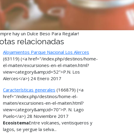
empre hay un Dulce Beso Para Regalar!
otas relacionadas
Alojamientos Parque Nacional Los Alerces
(63119)
(<a href="/index.php/destinos/home-
el-maiten/excursiones-en-el-maiten.html?
view=category&amp;id=52">P.N. Los
Alerces</a>)
24 Enero 2017
Características generales
(166879)
(<a
href="/index.php/destinos/home-el-
maiten/excursiones-en-el-maiten.html?
view=category&amp;id=70">P. N. Lago
Puelo</a>)
28 Noviembre 2017
Ecosistema
Entre volcanes, ventisqueros y
lagos, se yergue la selva...