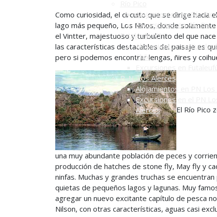
Río Pico
Alojamientos en Río Pic
Como curiosidad, el circuito que se dirige hacia e
Excursiones en Río Pico
lago más pequeño, Los Niños, donde solamente s
Futaleufú (Ch)
el Vintter, majestuoso y turbulento del que nace 
Alojamientos en Futaleuf
las características destacables del paisaje es que
Chile
pero si podemos encontrar lengas, ñires y coih
Excursiones en Futaleuf
P. N. Los Alerces
Alojamientos en PN Los 
Excursiones en el PN Lo
El Río Pico
Alerces
una muy abundante población de peces y corrien
producción de hatches de stone fly, May fly y ca
ninfas. Muchas y grandes truchas se encuentran
quietas de pequeños lagos y lagunas. Muy famoso 
agregar un nuevo excitante capítulo de pesca nos
Nilson, con otras características, aguas casi ex