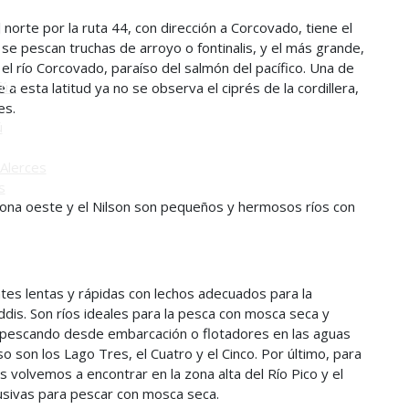
o
l norte por la ruta 44, con dirección a Corcovado, tiene el
e pescan truchas de arroyo o fontinalis, y el más grande,
el río Corcovado, paraíso del salmón del pacífico. Una de
ú -
 a esta latitud ya no se observa el ciprés de la cordillera,
ues.
ú
Alerces
s
 zona oeste y el Nilson son pequeños y hermosos ríos con
tes lentas y rápidas con lechos adecuados para la
ddis. Son ríos ideales para la pesca con mosca seca y
 pescando desde embarcación o flotadores en las aguas
son los Lago Tres, el Cuatro y el Cinco. Por último, para
 volvemos a encontrar en la zona alta del Río Pico y el
clusivas para pescar con mosca seca.