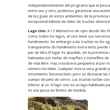
Independientemente del programa que el pescad
entre uno y otro, podemos garantizar una avent
de los guías en estos ambientes de la provincia d
excepcional hábitat de miles de truchas silvestre
Lago Uno:
A 12 kilómetros de ripio desde Río Pi
Como todos los lagos, el Uno tiene sus secretos
hundimiento. Sin embargo a las truchas no les ag
transparente de hundimento extra lento puede da
par de kilos.El lugar es apacible, sin la presenci
habitadas por ninfas de mayflies y stoneflies d
de vida libre. Hay crustáceos pequeños al por m
número increíble. Cualquier mosca seca grande p
movimiento funciona bien, pero se destacan las B
cuerpo de pelo de ciervo. Las truchas luchan co
inferior al 2x. El lago Uno es un lago habilitado 
es una pieza sin límites de medida.