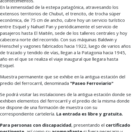
acontecimientos.
En la inmensidad de la estepa patagónica, atravesando los
extensos territorios de Chubut, el trencito, de trocha súper
económica, de 75 cm de ancho, cubre hoy un servicio turístico
entre Esquel y Nahuel Pan y periódicamente el servicio de
pasajeros hasta El Maitén, sede de los talleres centrales y hoy
cabecera norte del recorrido. Con sus máquinas Baldwin y
Henschel y vagones fabricados hacia 1922, luego de varios años
de trazado y tendido de vías, llegan a la Patagonia hacia 1945,
año en el que se realiza el viaje inaugural que llegara hasta
Esquel.
Muestra permanente que se exhibe en la antigua estación del
predio del ferrocarril, denominada
"Paseo Ferroviario"
Se podrá visitar las instalaciones de la antigua estación donde se
exhiben elementos del ferrocarril y el predio de la misma donde
se dispone de una formación de muestra con su
correspondiente cartelería.
La entrada es libre y gratuita.
Para personas con discapacidad
, presentando el
certificado
pertinente
, así como su
acompañante
si fuera necesario y