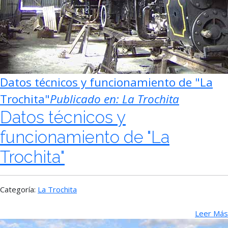
Datos técnicos y funcionamiento de "La
Trochita"
Publicado en:
La Trochita
Datos técnicos y
funcionamiento de "La
Trochita"
Categoría:
La Trochita
Leer Más