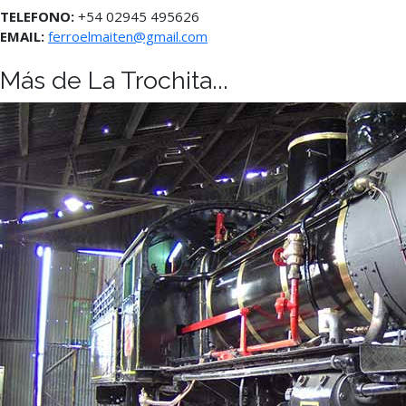
TELEFONO:
+54 02945 495626
EMAIL:
ferroelmaiten@gmail.com
Más de La Trochita...