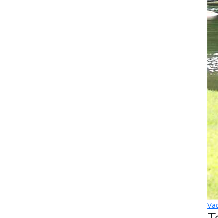
Vac
T