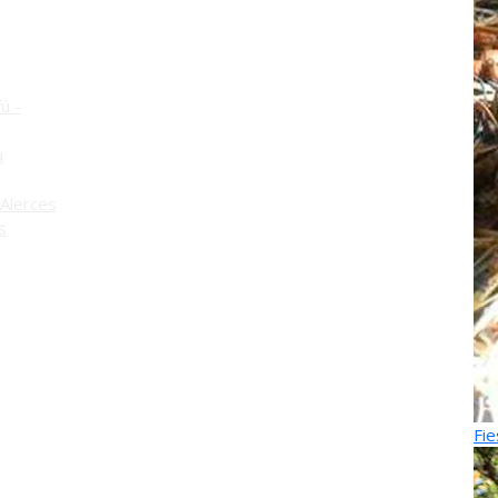
o
ú -
ú
Alerces
s
Fie