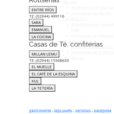
Río Pico
Alojamientos en Río Pic
ENTRE RÍOS
Excursiones en Río Pico
TE: (02944) 499116
Futaleufú (Ch)
SARA
Alojamientos en Futaleuf
EMANUEL
Chile
Excursiones en Futaleuf
LA COCINA
P. N. Los Alerces
Casas de Té, confiterías
Alojamientos en PN Los 
Excursiones en el PN Lo
MILLAN LEMU
Alerces
TE: (02944) 15568630
EL MUELLE
EL CAFÉ DE LA ESQUINA
XUL
LA TETERÍA
gastronomía
,
lago puelo
,
servicios
,
patagonia