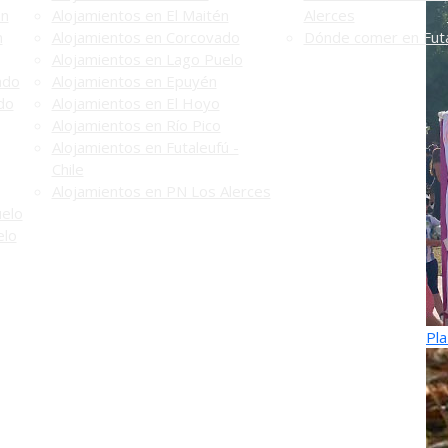
én
Alojamientos en El Maitén
Alerces
n
Alojamientos en Corcovado
Dónde comer en Futa
Alojamientos en Lago Puelo
ado
Alojamientos en Epuyén
do
Alojamientos en El Hoyo
Alojamientos en Río Pico
Alojamientos en Futaleufú -
Chile
Alojamientos en PN Los Alerces
uelo
elo
Pla