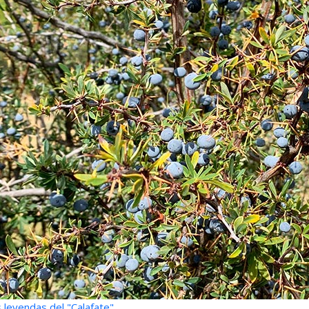
 leyendas del "Calafate"