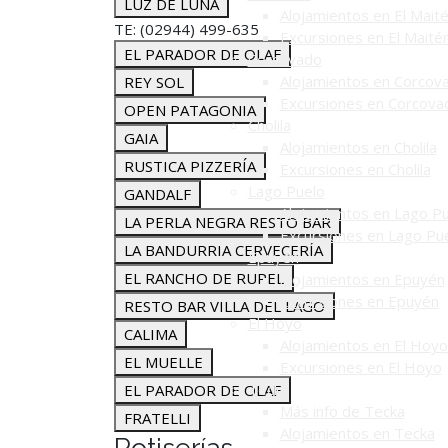
LUZ DE LUNA
Alojamientos en El Mait
TE: (02944) 499-635
Excursiones en El Maité
EL PARADOR DE OLAF
Corcovado
Alojamientos en Corcov
REY SOL
Excursiones en Corcova
OPEN PATAGONIA
Cholila
GAIA
Alojamientos en Cholila
RUSTICA PIZZERÍA
Excursiones en Cholila
Lago Puelo
GANDALF
Alojamientos en Lago P
LA PERLA NEGRA RESTO BAR
Excursiones en Lago Pu
LA BANDURRIA CERVECERÍA
Epuyén
EL RANCHO DE RUPEL
Alojamientos en Epuyén
Excursiones en Epuyén
RESTO BAR VILLA DEL LAGO
El Hoyo
CALIMA
Alojamientos en El Hoyo
EL MUELLE
Excursiones en El Hoyo
Tecka
EL PARADOR DE OLAF
Más info de Tecka
FRATELLI
Alojamientos en Tecka
Rotiserías