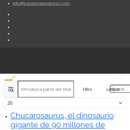
info@patagoniaexpress.com
Buscar
Introduzca parte del título
Filtro
Limpiar
Cantidad
Chucarosaurus, el dinosaurio
gigante de 90 millones de