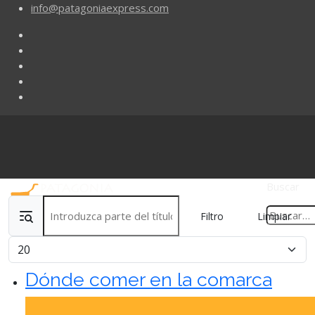
info@patagoniaexpress.com
Buscar
Introduzca parte del título
Filtro
Limpiar
Cantidad
Dónde comer en la comarca