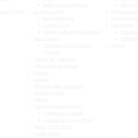
Safari Lacustre PNLA
Museo 
leufú-Chile
La Hoya 2026
Profesionale
Generalidades
Producción y
Tarifas 2026
Comercios
Pases y Alquiler de Equipos
Destac
Ruta Galesa
Nahuel 
Consultas Ruta Galesa -
Videos
Trevelin
Campo de Tulipanes
Cabalgatas en Esquel
Canopy
Kayacs
Mountain Bike en Esquel
Piedra Parada
Rafting
Trekking (senderismo)
Trekking en Esquel
Laguna del Toro - PNLA
Pesca 2025/2026
Huella Andina