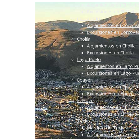
Alojamientos en El Mait
Excursiones en El Maité
Corcovado
Alojamientos en Corcov
Excursiones en Corcova
Cholila
Alojamientos en Cholila
Excursiones en Cholila
Lago Puelo
Alojamientos en Lago P
Excursiones en Lago Pu
Epuyén
Alojamientos en Epuyén
Excursiones en Epuyén
El Hoyo
Alojamientos en El Hoyo
Excursiones en El Hoyo
Tecka
Más info de Tecka
Alojamientos en Tecka