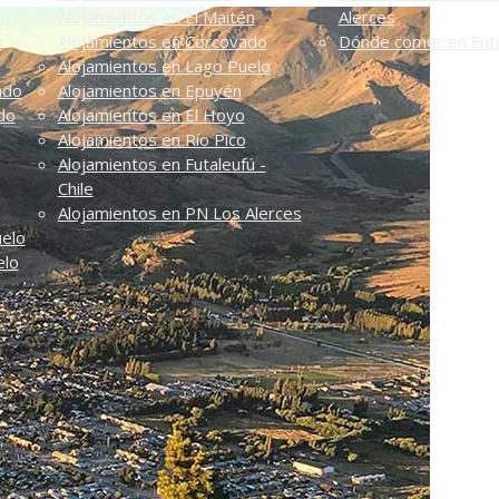
én
Alojamientos en El Maitén
Alerces
n
Alojamientos en Corcovado
Dónde comer en Futa
Alojamientos en Lago Puelo
ado
Alojamientos en Epuyén
do
Alojamientos en El Hoyo
Alojamientos en Río Pico
Alojamientos en Futaleufú -
Chile
Alojamientos en PN Los Alerces
uelo
elo