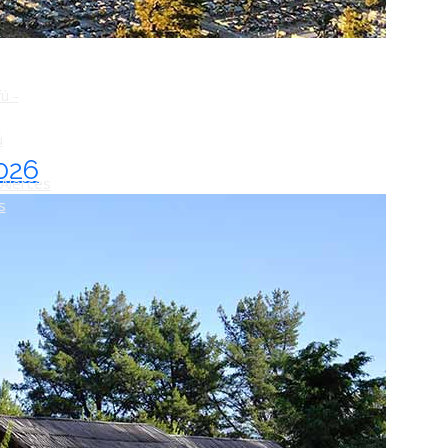
o
ú -
ú
2026
Alerces
s