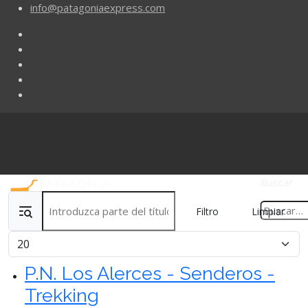
info@patagoniaexpress.com
Buscar
Introduzca parte del título
Filtro
Limpiar
Cantidad
P.N. Los Alerces - Senderos -
Trekking