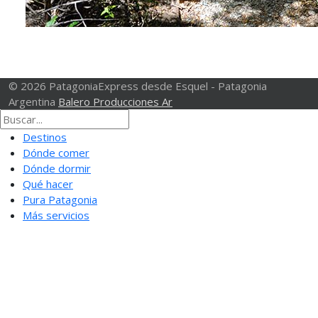
© 2026 PatagoniaExpress desde Esquel - Patagonia
Argentina
Balero Producciones Ar
Destinos
Dónde comer
Dónde dormir
Qué hacer
Pura Patagonia
Más servicios