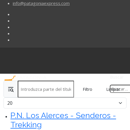
info@patagoniaexpress.com
Buscar
Introduzca parte del título
Filtro
Limpiar
Cantidad
P.N. Los Alerces - Senderos -
Trekking