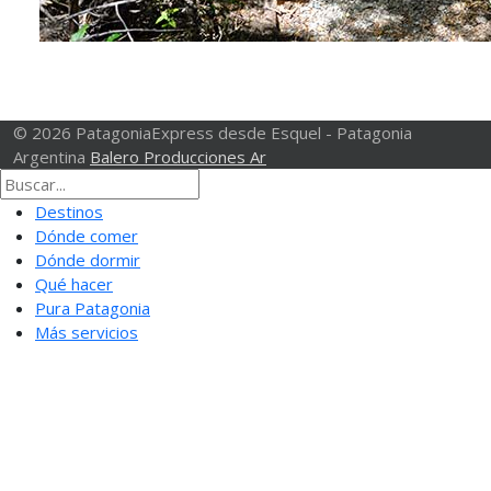
© 2026 PatagoniaExpress desde Esquel - Patagonia
Argentina
Balero Producciones Ar
Destinos
Dónde comer
Dónde dormir
Qué hacer
Pura Patagonia
Más servicios