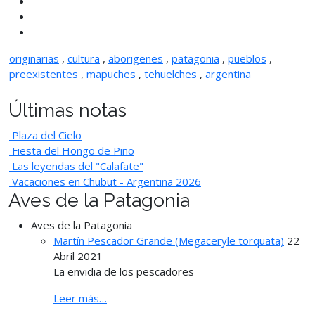
originarias
,
cultura
,
aborigenes
,
patagonia
,
pueblos
,
preexistentes
,
mapuches
,
tehuelches
,
argentina
Últimas notas
Plaza del Cielo
Fiesta del Hongo de Pino
Las leyendas del "Calafate"
Vacaciones en Chubut - Argentina 2026
Aves de la Patagonia
Aves de la Patagonia
Martín Pescador Grande (Megaceryle torquata)
22
Abril 2021
La envidia de los pescadores
Leer más…