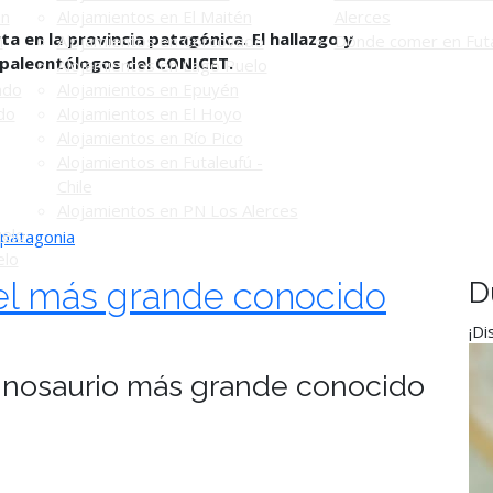
én
Alojamientos en El Maitén
Alerces
a en la provincia patagónica. El hallazgo y
n
Alojamientos en Corcovado
Dónde comer en Futa
r paleontólogos del CONICET.
Alojamientos en Lago Puelo
ado
Alojamientos en Epuyén
do
Alojamientos en El Hoyo
Alojamientos en Río Pico
Alojamientos en Futaleufú -
Chile
Alojamientos en PN Los Alerces
uelo
patagonia
elo
 el más grande conocido
D
¡Di
 dinosaurio más grande conocido